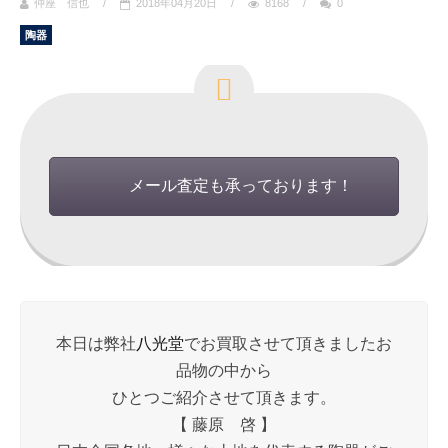
仲座 信也
/
2018年04月20日
/
8168
/
0
陶器
メール査定も承っております！
本日は弊社
八光堂
でお買取させて頂きましたお
品物の中から
ひとつご紹介させて頂きます。
【 藤原 啓 】