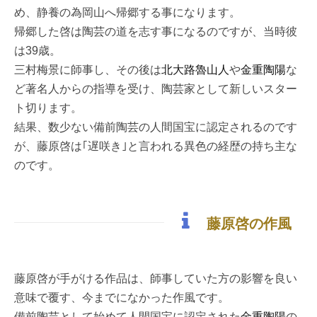
め、静養の為岡山へ帰郷する事になります。
帰郷した啓は陶芸の道を志す事になるのですが、当時彼
は39歳。
三村梅景に師事し、その後は
北大路魯山人
や
金重陶陽
な
ど著名人からの指導を受け、陶芸家として新しいスター
ト切ります。
結果、数少ない備前陶芸の人間国宝に認定されるのです
が、藤原啓は｢遅咲き｣と言われる異色の経歴の持ち主な
のです。
藤原啓の作風
藤原啓が手がける作品は、師事していた方の影響を良い
意味で覆す、今までになかった作風です。
備前陶芸として始めて人間国宝に認定された
金重陶陽
の