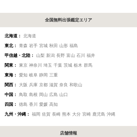
全国無料出張鑑定エリア
北海道：
北海道
東北：
青森
岩手
宮城
秋田
山形
福島
甲信越・北陸：
山梨
新潟
長野
富山
石川
福井
関東：
東京
神奈川
埼玉
千葉
茨城
栃木
群馬
東海：
愛知
岐阜
静岡
三重
関西：
大阪
兵庫
京都
滋賀
奈良
和歌山
中国：
鳥取
島根
岡山
広島
山口
四国：
徳島
香川
愛媛
高知
九州・沖縄：
福岡
佐賀
長崎
熊本
大分
宮崎
鹿児島
沖縄
店舗情報