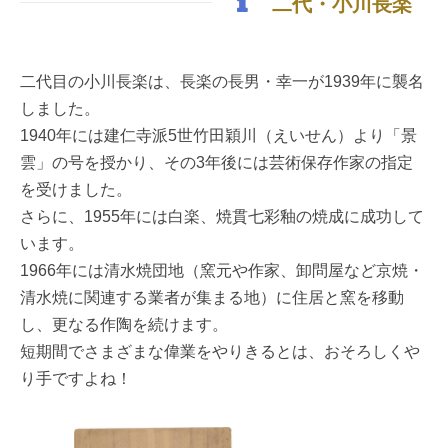
二代・小川長楽
二代目の小川長楽は、長楽の長男・幸一が1939年に襲名
しました。
1940年には建仁寺派5世竹田穎川（えいせん）より「景
雲」の号を授かり、その3年後には芸術保存作家の指定
を受けました。
さらに、1955年には白楽、焼貫七彩釉の焼成に成功して
います。
1966年には清水焼団地（窯元や作家、卸問屋など京焼・
清水焼に関連する業者が集まる地）に住居と窯を移動
し、更なる作陶を続けます。
短期間でさまざまな偉業をやりきるとは、おそろしくや
り手ですよね！