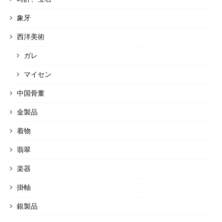
象牙
西洋美術
ガレ
マイセン
中国骨董
金製品
着物
翡翠
楽器
掛軸
銀製品