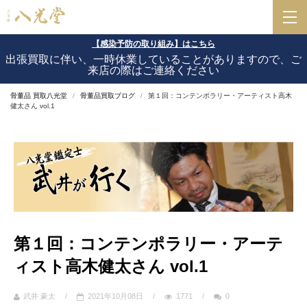
【感染予防の取り組み】はこちら
出張買取に伴い、一時休業していることがありますので、ご
来店の際はご連絡ください
骨董品 買取八光堂
骨董品買取ブログ
第１回：コンテンポラリー・アーティスト高木
健太さん vol.1
第１回：コンテンポラリー・アーテ
ィスト高木健太さん vol.1
武井 豪太
/
2021年10月08日
/
1771
/
0