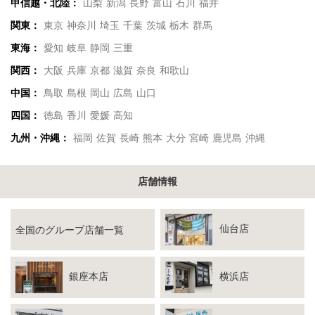
甲信越・北陸：
山梨
新潟
長野
富山
石川
福井
関東：
東京
神奈川
埼玉
千葉
茨城
栃木
群馬
東海：
愛知
岐阜
静岡
三重
関西：
大阪
兵庫
京都
滋賀
奈良
和歌山
中国：
鳥取
島根
岡山
広島
山口
四国：
徳島
香川
愛媛
高知
九州・沖縄：
福岡
佐賀
長崎
熊本
大分
宮崎
鹿児島
沖縄
店舗情報
仙台店
全国のグループ店舗一覧
銀座本店
横浜店