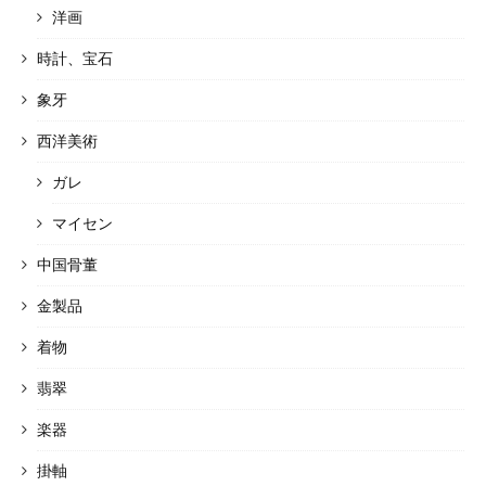
洋画
時計、宝石
象牙
西洋美術
ガレ
マイセン
中国骨董
金製品
着物
翡翠
楽器
掛軸