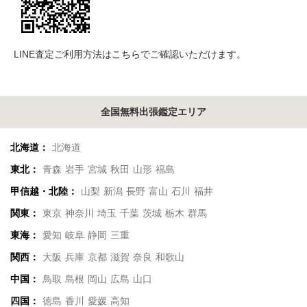
LINE査定ご利用方法は
こちら
でご確認いただけます。
全国無料出張鑑定エリア
北海道：
北海道
東北：
青森
岩手
宮城
秋田
山形
福島
甲信越・北陸：
山梨
新潟
長野
富山
石川
福井
関東：
東京
神奈川
埼玉
千葉
茨城
栃木
群馬
東海：
愛知
岐阜
静岡
三重
関西：
大阪
兵庫
京都
滋賀
奈良
和歌山
中国：
鳥取
島根
岡山
広島
山口
四国：
徳島
香川
愛媛
高知