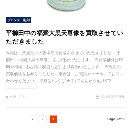
ブロンズ・彫刻
平櫛田中の福聚大黒天尊像を買取させてい
ただきました
今回は、八光堂の大阪本店で買取をさせていただきました 「平
櫛田中 福聚大黒天尊像」 をご紹介いたします。 ※買取価格は時
期や相場、お品物の状態などにより変動いたします。 ※現在の
買取価格をお知りになりたい場合は、お電話やメールにてお問い
合わせください。 平櫛(ひらくし)田中(でんちゅう)は1872...
仲座 信也
2016年07月06日
Page 3 of 3
«
‹
3