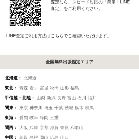
査定なら、スピード対応の「簡単！LINE
査定」をご利用ください。
LINE査定ご利用方法は
こちら
でご確認いただけます。
全国無料出張鑑定エリア
北海道：
北海道
東北：
青森
岩手
宮城
秋田
山形
福島
甲信越・北陸：
山梨
新潟
長野
富山
石川
福井
関東：
東京
神奈川
埼玉
千葉
茨城
栃木
群馬
東海：
愛知
岐阜
静岡
三重
関西：
大阪
兵庫
京都
滋賀
奈良
和歌山
中国：
鳥取
島根
岡山
広島
山口