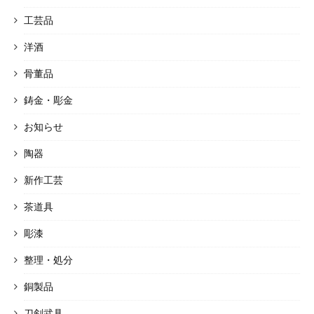
工芸品
洋酒
骨董品
鋳金・彫金
お知らせ
陶器
新作工芸
茶道具
彫漆
整理・処分
銅製品
刀剣武具