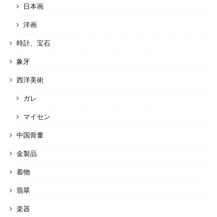
日本画
洋画
時計、宝石
象牙
西洋美術
ガレ
マイセン
中国骨董
金製品
着物
翡翠
楽器