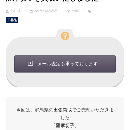
北村 純
/
2016年12月28日
/
8658
/
0
工芸品
メール査定も承っております！
今回は、群馬県の
出張買取
でご売却いただきま
した
「薩摩切子」