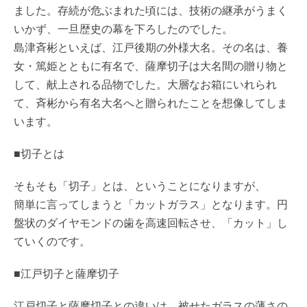
ました。存続が危ぶまれた頃には、技術の継承がうまく
いかず、一旦歴史の幕を下ろしたのでした。
島津斉彬といえば、江戸後期の外様大名。その名は、養
女・篤姫とともに有名で、薩摩切子は大名間の贈り物と
して、献上される品物でした。大層なお箱にいれられ
て、斉彬から有名大名へと贈られたことを想像してしま
います。
■切子とは
そもそも「切子」とは、ということになりますが、
簡単に言ってしまうと「カットガラス」となります。円
盤状のダイヤモンドの歯を高速回転させ、「カット」し
ていくのです。
■江戸切子と薩摩切子
江戸切子と薩摩切子との違いは、被せたガラスの薄さの