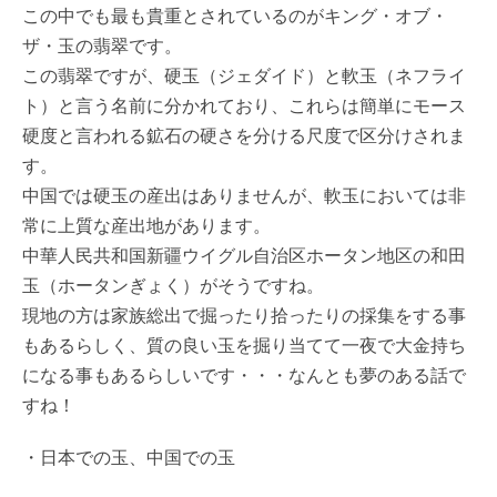
この中でも最も貴重とされているのがキング・オブ・
ザ・玉の翡翠です。
この翡翠ですが、硬玉（ジェダイド）と軟玉（ネフライ
ト）と言う名前に分かれており、これらは簡単にモース
硬度と言われる鉱石の硬さを分ける尺度で区分けされま
す。
中国では硬玉の産出はありませんが、軟玉においては非
常に上質な産出地があります。
中華人民共和国新疆ウイグル自治区ホータン地区の和田
玉（ホータンぎょく）がそうですね。
現地の方は家族総出で掘ったり拾ったりの採集をする事
もあるらしく、質の良い玉を掘り当てて一夜で大金持ち
になる事もあるらしいです・・・なんとも夢のある話で
すね！
・日本での玉、中国での玉