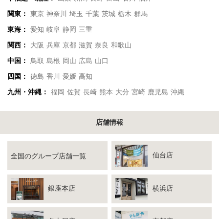
関東：
東京
神奈川
埼玉
千葉
茨城
栃木
群馬
東海：
愛知
岐阜
静岡
三重
関西：
大阪
兵庫
京都
滋賀
奈良
和歌山
中国：
鳥取
島根
岡山
広島
山口
四国：
徳島
香川
愛媛
高知
九州・沖縄：
福岡
佐賀
長崎
熊本
大分
宮崎
鹿児島
沖縄
店舗情報
仙台店
全国のグループ店舗一覧
銀座本店
横浜店