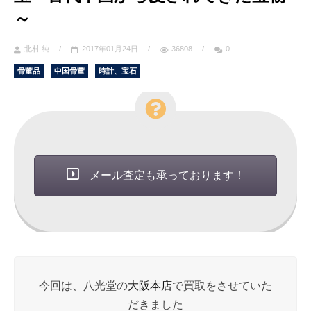
～
北村 純
/
2017年01月24日
/
36808
/
0
骨董品
中国骨董
時計、宝石
メール査定も承っております！
今回は、八光堂の
大阪本店
で買取をさせていた
だきました