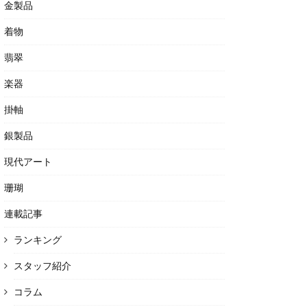
金製品
着物
翡翠
楽器
掛軸
銀製品
現代アート
珊瑚
連載記事
ランキング
スタッフ紹介
コラム