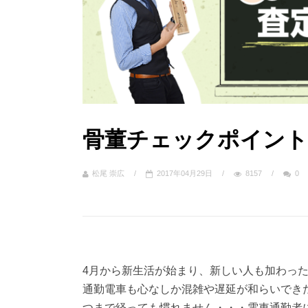
骨董チェックポイント
松尾 崇広
/
2017年04月29日
/
8157
/
0
4月から新生活が始まり、新しい人も加わっ
通勤電車も心なしか混雑や遅延が和らいでき
つまで経っても慣れません・・・電車通勤者