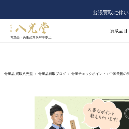
出張買取に伴い
買取品目
骨董品・美術品買取
40年以上
骨董品 買取八光堂
骨董品買取ブログ
骨董チェックポイント：中国美術の