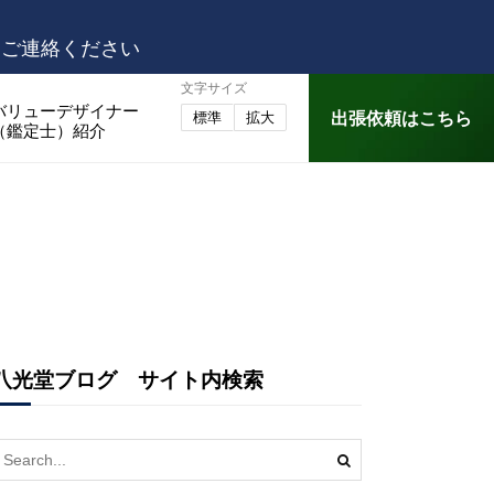
はご連絡ください
文字サイズ
バリューデザイナー
出張依頼はこちら
標準
拡大
（鑑定士）紹介
八光堂ブログ サイト内検索
earch
or: