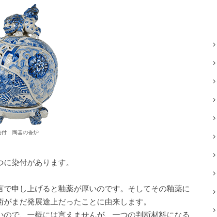
染付 陶器の香炉
つに染付があります。
。
言で申し上げると釉薬が厚いのです。そしてその釉薬に
術がまだ発展途上だったことに由来します。
いので、一概には言えませんが、一つの判断材料になる