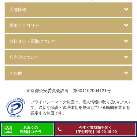
店舗情報
骨董カテゴリー
無料査定・買取について
八光堂について
その他
東京都公安委員会許可 第301102004121号
プライバシーマーク制度は、個人情報の取り扱いについ
て、
適切な保護・管理体制を整備している民間事業者を
認定する制度です。
お近くの
今すぐ買取額を聞く
©2016 Valuence Japan Inc.
店舗はコチラ
【受付時間】10:00-19:00