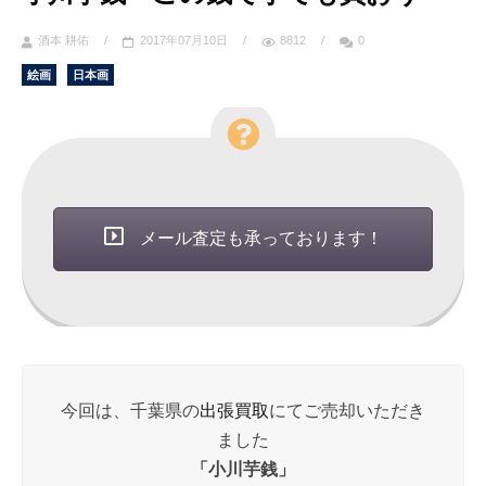
酒本 耕佑
/
2017年07月10日
/
8812
/
0
絵画
日本画
メール査定も承っております！
今回は、千葉県の
出張買取
にてご売却いただき
ました
「小川芋銭」