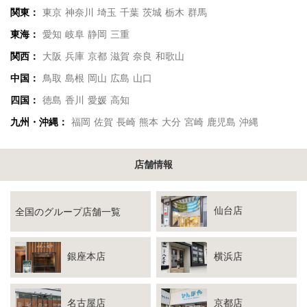
関東：
東京
神奈川
埼玉
千葉
茨城
栃木
群馬
東海：
愛知
岐阜
静岡
三重
関西：
大阪
兵庫
京都
滋賀
奈良
和歌山
中国：
鳥取
島根
岡山
広島
山口
四国：
徳島
香川
愛媛
高知
九州・沖縄：
福岡
佐賀
長崎
熊本
大分
宮崎
鹿児島
沖縄
店舗情報
仙台店
全国のグループ店舗一覧
銀座本店
横浜店
名古屋店
京都店