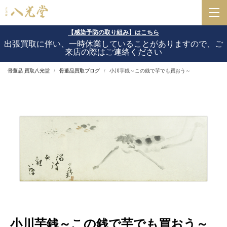
【感染予防の取り組み】はこちら
出張買取に伴い、一時休業していることがありますので、ご
来店の際はご連絡ください
骨董品 買取八光堂
骨董品買取ブログ
小川芋銭～この銭で芋でも買おう～
小川芋銭～この銭で芋でも買おう～