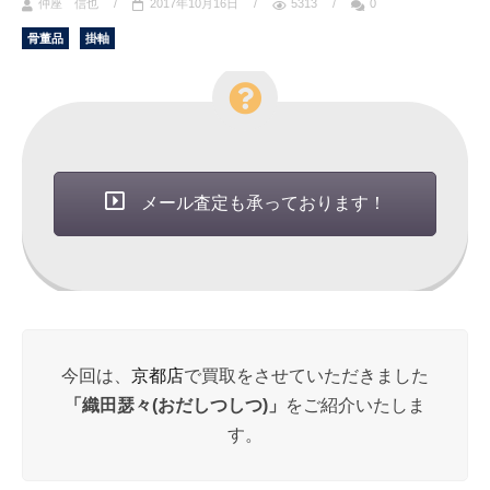
仲座 信也
/
2017年10月16日
/
5313
/
0
骨董品
掛軸
メール査定も承っております！
今回は、
京都店
で買取をさせていただきました
「織田瑟々(おだしつしつ)
」
をご紹介いたしま
す。