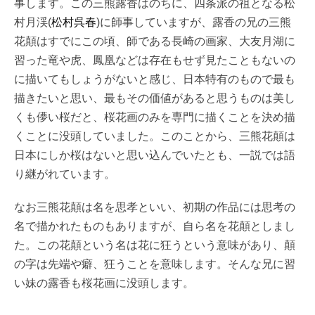
事します。この三熊露香はのちに、四条派の祖となる松
村月渓(
松村呉春
)に師事していますが、露香の兄の三熊
花顛はすでにこの頃、師である長崎の画家、大友月湖に
習った竜や虎、鳳凰などは存在もせず見たこともないの
に描いてもしょうがないと感じ、日本特有のもので最も
描きたいと思い、最もその価値があると思うものは美し
くも儚い桜だと、桜花画のみを専門に描くことを決め描
くことに没頭していました。このことから、三熊花顛は
日本にしか桜はないと思い込んでいたとも、一説では語
り継がれています。
なお三熊花顛は名を思孝といい、初期の作品には思考の
名で描かれたものもありますが、自ら名を花顛としまし
た。この花顛という名は花に狂うという意味があり、顛
の字は先端や癖、狂うことを意味します。そんな兄に習
い妹の露香も桜花画に没頭します。