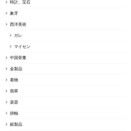
時計、宝石
象牙
西洋美術
ガレ
マイセン
中国骨董
金製品
着物
翡翠
楽器
掛軸
銀製品