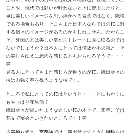
ことや、現代では願いが叶わないときに使用したりと、
単に美しいイメージを思い浮かべる言葉ではなく、隠喩
である場合もあり、そこもまた日本人ならではの桜に対
する個々のイメージがあるのかもしれません。だからこ
そ、外国の方は美しい姿がストレートに眼に映るのでは
ないでしょうか？日本人にとっては何故か不思議と、そ
の美しさゆえに恐怖を感じる方もおられるそうで・・・
笑
見る人にとってもまた感じ方が違うのが桜。織田瑟々の
桜は力強く春を祝うような桜です。
ところで私にとっての桜はというと・・・とにもかくに
もやっぱり花見酒！
織田瑟々が描いたような逞しい桜の木下で、来年こそは
花見で宴会といきたいところです！笑
古美術八光堂
京都店
では、織田瑟々のような
掛軸
をは