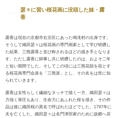
瑟々に習い桜花画に没頭した妹・露
香
露香は現在の京都市右京区にあった鳴滝村の出身です。
そうして織田瑟々は桜花画の専門画家として学び研鑽し
た結果、三熊露香と並び称されるほどの描き手となりま
す。ただし露香に師事し共に研鑽したのは、およそ二年
と短い期間でした。そしてこの頃には三熊花顛を祖とす
る桜花画専門会派を「三熊派」とし、その名をは世に知
られていきます。
露香は女性らしく繊細なタッチで描く一方、織田瑟々は
力強く筆圧もあり、生命力にあふれた桜を描き、その作
品は後に織田桜の異名で呼ばれたほどでした。1797年に
夫を亡くした、織田瑟々は名門津田家のために故郷へ戻