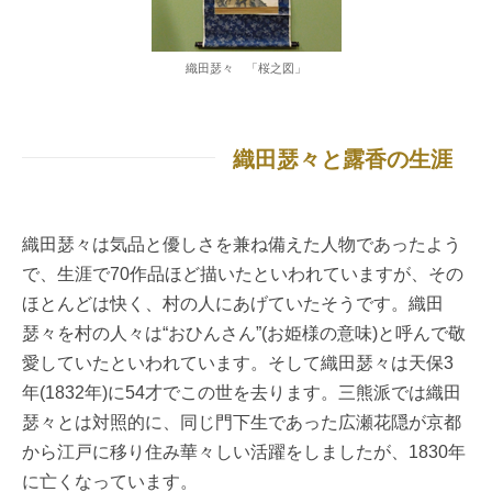
織田瑟々 「桜之図」
織田瑟々と露香の生涯
織田瑟々は気品と優しさを兼ね備えた人物であったよう
で、生涯で70作品ほど描いたといわれていますが、その
ほとんどは快く、村の人にあげていたそうです。織田
瑟々を村の人々は“おひんさん”(お姫様の意味)と呼んで敬
愛していたといわれています。そして織田瑟々は天保3
年(1832年)に54才でこの世を去ります。三熊派では織田
瑟々とは対照的に、同じ門下生であった広瀬花隠が京都
から江戸に移り住み華々しい活躍をしましたが、1830年
に亡くなっています。