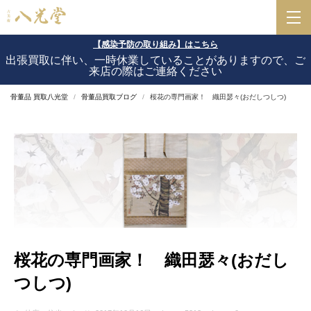
【感染予防の取り組み】はこちら
出張買取に伴い、一時休業していることがありますので、ご
来店の際はご連絡ください
骨董品 買取八光堂
骨董品買取ブログ
桜花の専門画家！ 織田瑟々(おだしつしつ)
桜花の専門画家！ 織田瑟々(おだし
つしつ)