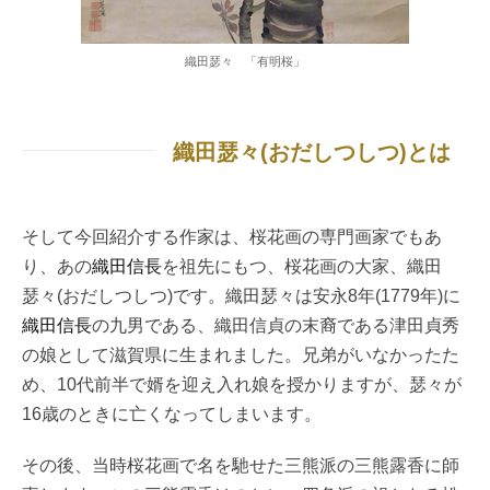
織田瑟々 「有明桜」
織田瑟々(おだしつしつ)とは
そして今回紹介する作家は、桜花画の専門画家でもあ
り、あの
織田信長
を祖先にもつ、桜花画の大家、織田
瑟々(おだしつしつ)です。織田瑟々は安永8年(1779年)に
織田信長
の九男である、織田信貞の末裔である津田貞秀
の娘として滋賀県に生まれました。兄弟がいなかったた
め、10代前半で婿を迎え入れ娘を授かりますが、瑟々が
16歳のときに亡くなってしまいます。
その後、当時桜花画で名を馳せた三熊派の三熊露香に師