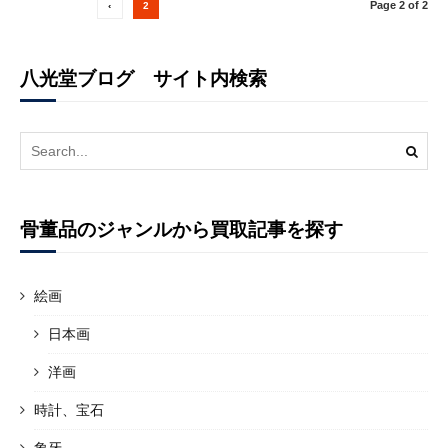
Page 2 of 2
‹
2
八光堂ブログ サイト内検索
Search
for:
骨董品のジャンルから買取記事を探す
絵画
日本画
洋画
時計、宝石