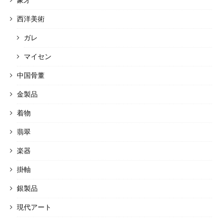
象牙
西洋美術
ガレ
マイセン
中国骨董
金製品
着物
翡翠
楽器
掛軸
銀製品
現代アート