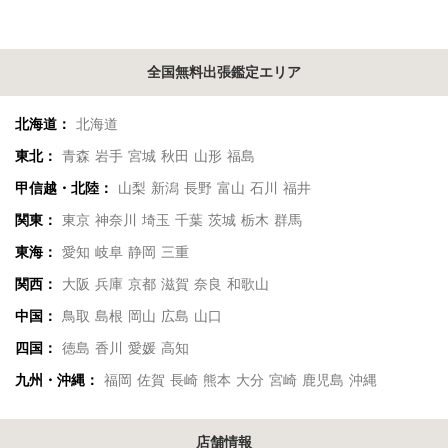
全国無料出張鑑定エリア
北海道：
北海道
東北：
青森
岩手
宮城
秋田
山形
福島
甲信越・北陸：
山梨
新潟
長野
富山
石川
福井
関東：
東京
神奈川
埼玉
千葉
茨城
栃木
群馬
東海：
愛知
岐阜
静岡
三重
関西：
大阪
兵庫
京都
滋賀
奈良
和歌山
中国：
鳥取
島根
岡山
広島
山口
四国：
徳島
香川
愛媛
高知
九州・沖縄：
福岡
佐賀
長崎
熊本
大分
宮崎
鹿児島
沖縄
店舗情報