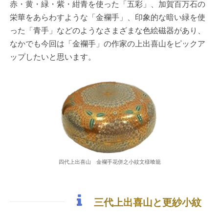
赤・黄・緑・紫・紺青を使った「五彩」、加賀百万石の
栄華をあらわすような「金襴手」、印象的な暗い緑を使
った「青手」などのようなさまざまな色絵磁器があり、
なかでも今回は「金襴手」の作家の上出喜山をピックア
ップしたいと思います。
四代上出喜山 金襴手花併之小紋文様喰籠
三代上出喜山と更紗小紋