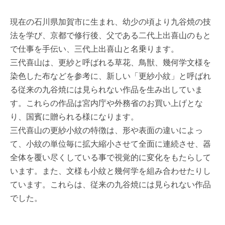
現在の石川県加賀市に生まれ、幼少の頃より九谷焼の技
法を学び、京都で修行後、父である二代上出喜山のもと
で仕事を手伝い、三代上出喜山と名乗ります。
三代喜山は、更紗と呼ばれる草花、鳥獣、幾何学文様を
染色した布などを参考に、新しい「更紗小紋」と呼ばれ
る従来の九谷焼には見られない作品を生み出していま
す。これらの作品は宮内庁や外務省のお買い上げとな
り、国賓に贈られる様になります。
三代喜山の更紗小紋の特徴は、形や表面の違いによっ
て、小紋の単位毎に拡大縮小させて全面に連続させ、器
全体を覆い尽くしている事で視覚的に変化をもたらして
います。また、文様も小紋と幾何学を組み合わせたりし
ています。これらは、従来の九谷焼には見られない作品
でした。