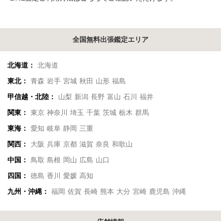
全国無料出張鑑定エリア
北海道：
北海道
東北：
青森
岩手
宮城
秋田
山形
福島
甲信越・北陸：
山梨
新潟
長野
富山
石川
福井
関東：
東京
神奈川
埼玉
千葉
茨城
栃木
群馬
東海：
愛知
岐阜
静岡
三重
関西：
大阪
兵庫
京都
滋賀
奈良
和歌山
中国：
鳥取
島根
岡山
広島
山口
四国：
徳島
香川
愛媛
高知
九州・沖縄：
福岡
佐賀
長崎
熊本
大分
宮崎
鹿児島
沖縄