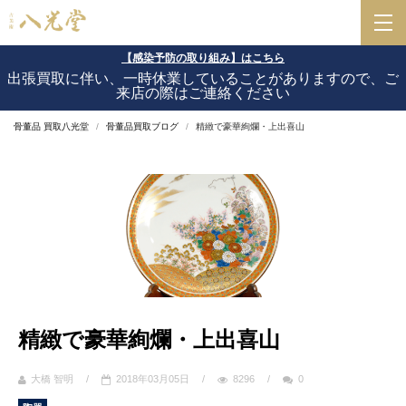
【感染予防の取り組み】はこちら
出張買取に伴い、一時休業していることがありますので、ご
来店の際はご連絡ください
骨董品 買取八光堂
骨董品買取ブログ
精緻で豪華絢爛・上出喜山
精緻で豪華絢爛・上出喜山
大橋 智明
/
2018年03月05日
/
8296
/
0