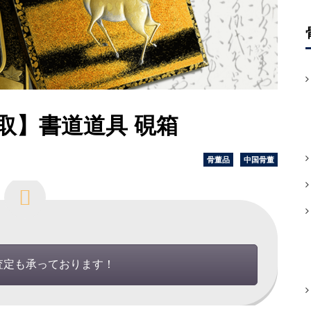
取】書道道具 硯箱
骨董品
中国骨董
査定も承っております！