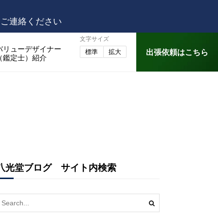
はご連絡ください
文字サイズ
バリューデザイナー
出張依頼はこちら
標準
拡大
（鑑定士）紹介
八光堂ブログ サイト内検索
earch
or: