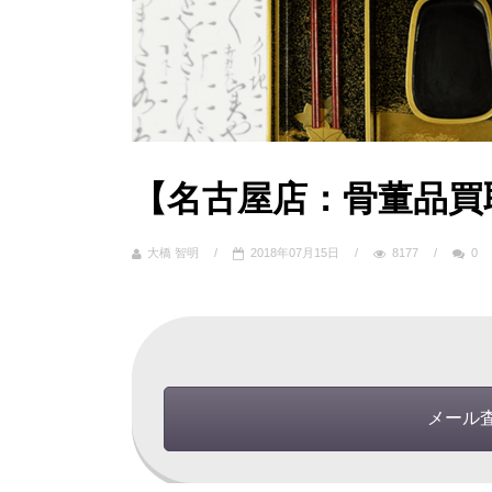
【名古屋店：骨董品買
大橋 智明
/
2018年07月15日
/
8177
/
0
メール