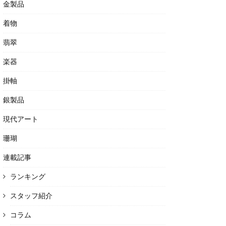
金製品
着物
翡翠
楽器
掛軸
銀製品
現代アート
珊瑚
連載記事
ランキング
スタッフ紹介
コラム