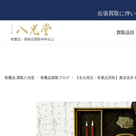
出張買取に伴い
買取品目
骨董品・美術品買取
40年以上
骨董品 買取八光堂
骨董品買取ブログ
【名古屋店：骨董品買取】書道道具 