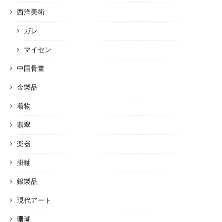
西洋美術
ガレ
マイセン
中国骨董
金製品
着物
翡翠
楽器
掛軸
銀製品
現代アート
珊瑚