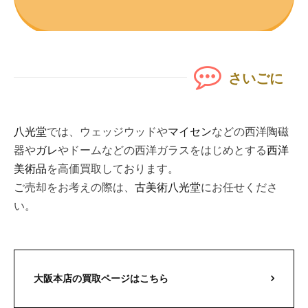
さいごに
八光堂
では、ウェッジウッドや
マイセン
などの西洋陶磁
器や
ガレ
やドームなどの西洋ガラスをはじめとする
西洋
美術品
を高価買取しております。
ご売却をお考えの際は、
古美術八光堂
にお任せくださ
い。
大阪本店の買取ページはこちら