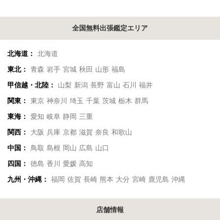
全国無料出張鑑定エリア
北海道：
北海道
東北：
青森
岩手
宮城
秋田
山形
福島
甲信越・北陸：
山梨
新潟
長野
富山
石川
福井
関東：
東京
神奈川
埼玉
千葉
茨城
栃木
群馬
東海：
愛知
岐阜
静岡
三重
関西：
大阪
兵庫
京都
滋賀
奈良
和歌山
中国：
鳥取
島根
岡山
広島
山口
四国：
徳島
香川
愛媛
高知
九州・沖縄：
福岡
佐賀
長崎
熊本
大分
宮崎
鹿児島
沖縄
店舗情報