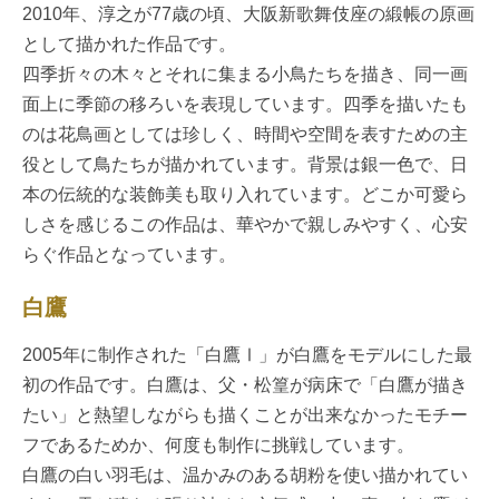
2010年、淳之が77歳の頃、大阪新歌舞伎座の緞帳の原画
として描かれた作品です。
四季折々の木々とそれに集まる小鳥たちを描き、同一画
面上に季節の移ろいを表現しています。四季を描いたも
のは花鳥画としては珍しく、時間や空間を表すための主
役として鳥たちが描かれています。背景は銀一色で、日
本の伝統的な装飾美も取り入れています。どこか可愛ら
しさを感じるこの作品は、華やかで親しみやすく、心安
らぐ作品となっています。
白鷹
2005年に制作された「白鷹Ⅰ」が白鷹をモデルにした最
初の作品です。白鷹は、父・松篁が病床で「白鷹が描き
たい」と熱望しながらも描くことが出来なかったモチー
フであるためか、何度も制作に挑戦しています。
白鷹の白い羽毛は、温かみのある胡粉を使い描かれてい