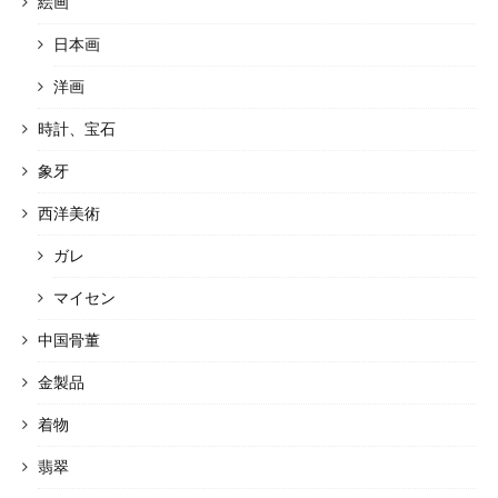
絵画
日本画
洋画
時計、宝石
象牙
西洋美術
ガレ
マイセン
中国骨董
金製品
着物
翡翠