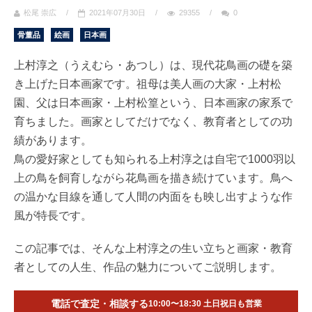
松尾 崇広
/
2021年07月30日
/
29355
/
0
骨董品
絵画
日本画
上村淳之（うえむら・あつし）は、現代花鳥画の礎を築
き上げた日本画家です。祖母は美人画の大家・上村松
園、父は日本画家・上村松篁という、日本画家の家系で
育ちました。画家としてだけでなく、教育者としての功
績があります。
鳥の愛好家としても知られる上村淳之は自宅で1000羽以
上の鳥を飼育しながら花鳥画を描き続けています。鳥へ
の温かな目線を通して人間の内面をも映し出すような作
風が特長です。
この記事では、そんな上村淳之の生い立ちと画家・教育
者としての人生、作品の魅力についてご説明します。
電話で査定・相談する
10:00〜18:30 土日祝日も営業