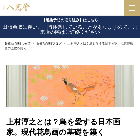
【感染予防の取り組み】はこちら
出張買取に伴い、一時休業していることがありますので、ご
来店の際はご連絡ください
骨董品 買取八光堂
骨董品買取ブログ
上村淳之とは？鳥を愛する日本画家。現代花鳥
画の基礎を築く
上村淳之とは？鳥を愛する日本画
家。現代花鳥画の基礎を築く