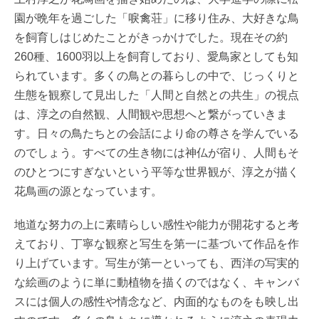
園が晩年を過ごした「唳禽荘」に移り住み、大好きな鳥
を飼育しはじめたことがきっかけでした。現在その約
260種、1600羽以上を飼育しており、愛鳥家としても知
られています。多くの鳥との暮らしの中で、じっくりと
生態を観察して見出した「人間と自然との共生」の視点
は、淳之の自然観、人間観や思想へと繋がっていきま
す。日々の鳥たちとの会話により命の尊さを学んでいる
のでしょう。すべての生き物には神仏が宿り、人間もそ
のひとつにすぎないという平等な世界観が、淳之が描く
花鳥画の源となっています。
地道な努力の上に素晴らしい感性や能力が開花すると考
えており、丁寧な観察と写生を第一に基づいて作品を作
り上げています。写生が第一といっても、西洋の写実的
な絵画のように単に動植物を描くのではなく、キャンバ
スには個人の感性や情念など、内面的なものをも映し出