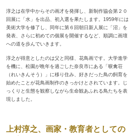
淳之は在学中からその画才を発揮し、新制作協会第２０
回展に「水」を出品、初入選を果たします。1959年には
美術大学を修了し、同年に第６回朝日新人展に「沼」を
発表、さらに初めての個展を開催するなど、順調に画壇
への道を歩んでいきます。
淳之が得意としたのは父と同様、花鳥画です。大学進学
を機に、松園が晩年を過ごした奈良市にある「唳禽荘
（れいきんそう）」に移り住み、好きだった鳥の飼育を
始めたことが花鳥画制作のきっかけとされています。じ
っくりと生態を観察しながら生命観あふれる鳥たちを表
現しました。
上村淳之、画家・教育者としての