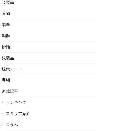
金製品
着物
翡翠
楽器
掛軸
銀製品
現代アート
珊瑚
連載記事
ランキング
スタッフ紹介
コラム