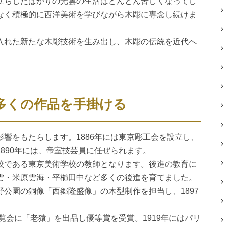
立ちしたばかりの光雲の生活はどんどん苦しくなってし
なく積極的に西洋美術を学びながら木彫に専念し続けま
入れた新たな木彫技術を生み出し、木彫の伝統を近代へ
多くの作品を手掛ける
響をもたらします。1886年には東京彫工会を設立し、
890年には、帝室技芸員に任ぜられます。
校である東京美術学校の教師となります。後進の教育に
雲・米原雲海・平櫛田中など多くの後進を育てました。
公園の銅像「西郷隆盛像」の木型制作を担当し、1897
覧会に「老猿」を出品し優等賞を受賞。1919年にはパリ