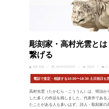
彫刻家・高村光雲とは
繋げる
阿部 友哉
/
2021年10月29日
/
22529
/
0
電話で査定・相談する10:00〜18:30 土日祝日も
高村光雲（たかむら・こううん）は、明治か
した多くの作品を残しました。代表作である
たことがある人も多いはず。詩人・彫刻家の