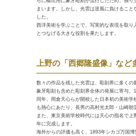
らに輸出用に象牙彫刻が流行したため、独り
まいます。しかし、光雲は逆風に負けること
した。
西洋美術を学ぶことで、写実的な表現を取り
とつなげる大きな役割を果たします。
上野の「西郷隆盛像」など
数々の作品を残した光雲は、彫刻界に多くの影
象牙彫刻も含めた彫刻界全体の発展に寄与。1
同年、岡倉天心らが開校した日本初の美術学
も熱心にあたり、長男の高村光太郎・山崎朝
また、東京美術学校時代には天心の指名で上野
年に完成します。
海外からの評価も高く、1893年シカゴ万国博