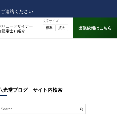
はご連絡ください
文字サイズ
バリューデザイナー
出張依頼はこちら
標準
拡大
（鑑定士）紹介
八光堂ブログ サイト内検索
earch
or: