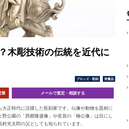
？木彫技術の伝統を近代に
ブロンズ・彫刻
骨董品
営業
メールで査定・相談する
ら大正時代に活躍した彫刻家です。仏像や動物を題材に
上野公園の「西郷隆盛像」や皇居の「楠公像」は目にし
高村光太郎の父としても知られています。