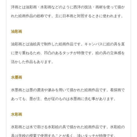
洋画とは油彩画・水彩画などのように西洋の技法・画材を使って描か
れた絵画作品の総称です。主に日本画と対照するときに使われます。
油彩画
油彩画とは油絵具で制作した絵画作品です。キャンバスに絵の具を直
に塗り重ねるため、凹凸のあるタッチが特徴です。絵の具の立体感を
活かした作品もあります。
水墨画
水墨画とは墨の濃淡や滲みを用いて描かれた絵画作品です。着採画で
あっても、墨が主、色が従のものは水墨画に含む事があります。
水彩画
水彩画とは水で溶ける水彩絵の具で描かれた絵画作品です。水彩絵の
具は学校の授業で使用することが多く、淡いタッチが特徴です。