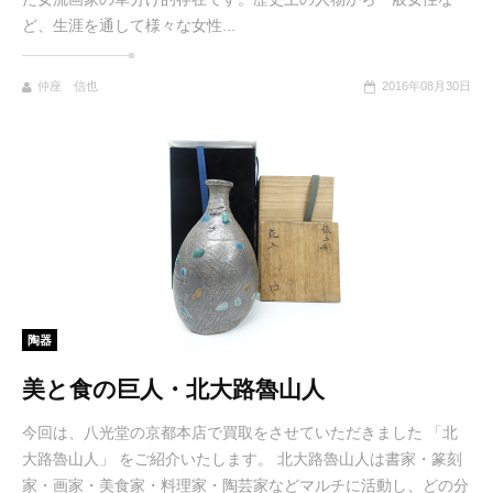
ど、生涯を通して様々な女性...
仲座 信也
2016年08月30日
陶器
美と食の巨人・北大路魯山人
今回は、八光堂の京都本店で買取をさせていただきました 「北
大路魯山人」 をご紹介いたします。 北大路魯山人は書家・篆刻
家・画家・美食家・料理家・陶芸家などマルチに活動し、どの分