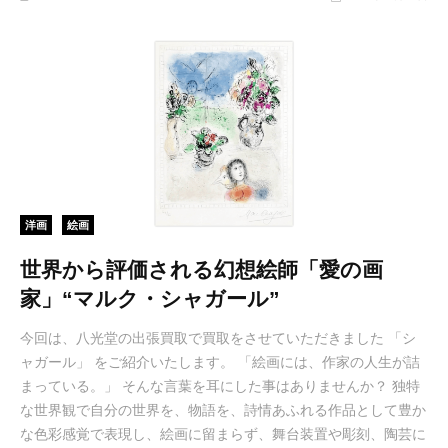
洋画
絵画
世界から評価される幻想絵師「愛の画
家」“マルク・シャガール”
今回は、八光堂の出張買取で買取をさせていただきました 「シ
ャガール」 をご紹介いたします。 「絵画には、作家の人生が詰
まっている。」 そんな言葉を耳にした事はありませんか？ 独特
な世界観で自分の世界を、物語を、詩情あふれる作品として豊か
な色彩感覚で表現し、絵画に留まらず、舞台装置や彫刻、陶芸に