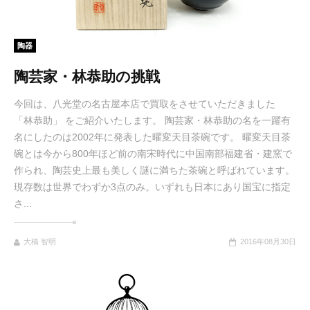
陶器
陶芸家・林恭助の挑戦
今回は、八光堂の名古屋本店で買取をさせていただきました
「林恭助」 をご紹介いたします。 陶芸家・林恭助の名を一躍有
名にしたのは2002年に発表した曜変天目茶碗です。 曜変天目茶
碗とは今から800年ほど前の南宋時代に中国南部福建省・建窯で
作られ、陶芸史上最も美しく謎に満ちた茶碗と呼ばれています。
現存数は世界でわずか3点のみ。いずれも日本にあり国宝に指定
さ...
大橋 智明
2016年08月30日