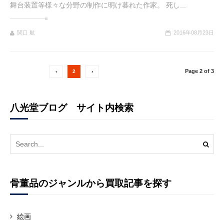
舞台装置等様々な分野の制作に明け暮れた作家。 死し...
関口 航
2016年08月23日
Page 2 of 3
‹
2
›
八光堂ブログ サイト内検索
Search
for:
骨董品のジャンルから買取記事を探す
絵画