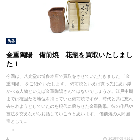
陶器
金重陶陽 備前焼 花瓶を買取いたしまし
た！
今回は、八光堂の博多本店で買取をさせていただきました 「金
重陶陽」 をご紹介いたします。 備前焼といえば真っ先に思い浮
かべる人物といえば金重陶陽さんではないでしょうか。江戸中期
までは確固たる地位を持っていた備前焼ですが、時代と共に忘れ
去られようとしていたのを現代に蘇らせた金重陶陽。彼の作品や
技法を交えながらお話していこうと思います。 備前焼の人間国
宝として...
2016年08月26日