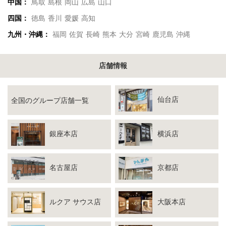
中国：
鳥取
島根
岡山
広島
山口
四国：
徳島
香川
愛媛
高知
九州・沖縄：
福岡
佐賀
長崎
熊本
大分
宮崎
鹿児島
沖縄
店舗情報
仙台店
全国のグループ店舗一覧
銀座本店
横浜店
名古屋店
京都店
ルクア サウス店
大阪本店