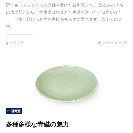
野でもトップクラスの評価を受けた芸術家です。 魯山人の本名
は房次郎といい、幼少期は恵まれた生活を送ったとは言いがた
く、他家へ預けられ実の家族を知らずに育ちます。魯山人の人
柄...
松尾 崇広
2016年08月27日
中国骨董
多種多様な青磁の魅力