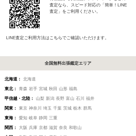
査定なら、スピード対応の「簡単！LINE
査定」をご利用ください。
LINE査定ご利用方法は
こちら
でご確認いただけます。
全国無料出張鑑定エリア
北海道：
北海道
東北：
青森
岩手
宮城
秋田
山形
福島
甲信越・北陸：
山梨
新潟
長野
富山
石川
福井
関東：
東京
神奈川
埼玉
千葉
茨城
栃木
群馬
東海：
愛知
岐阜
静岡
三重
関西：
大阪
兵庫
京都
滋賀
奈良
和歌山