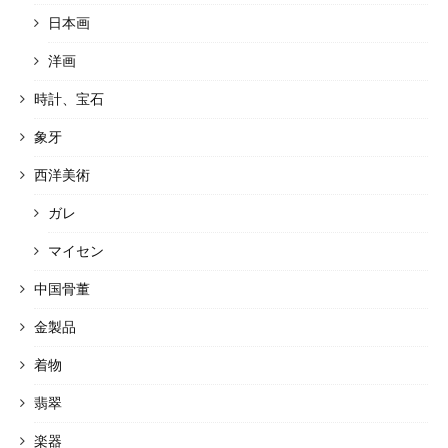
日本画
洋画
時計、宝石
象牙
西洋美術
ガレ
マイセン
中国骨董
金製品
着物
翡翠
楽器